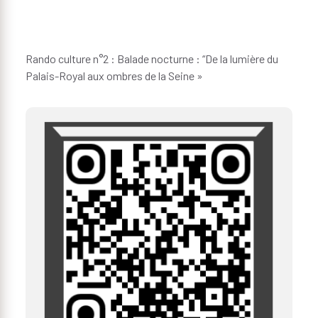
Rando culture n°2 : Balade nocturne : “De la lumière du
Palais-Royal aux ombres de la Seine »