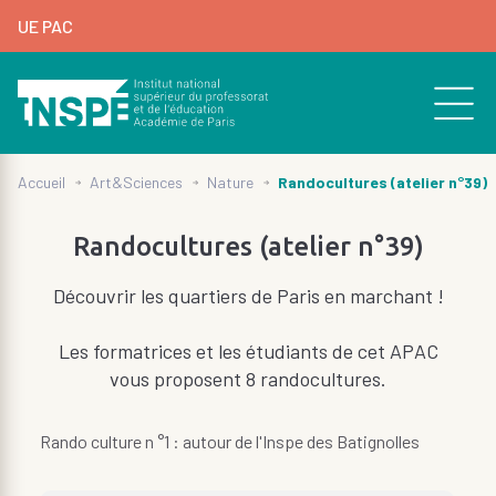
au
UE PAC
contenu
principal
d'Ariane
de
page
Randocultures (atelier n°39)
Accueil
Art&Sciences
Nature
Randocultures (atelier n°39)
Découvrir les quartiers de Paris en marchant !
Les formatrices et les étudiants de cet APAC
vous proposent 8 randocultures.
Rando culture n °1 : autour de l'Inspe des Batignolles