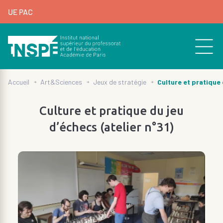
au
UE PAC
contenu
principal
d'Ariane
de
page
Culture et pratique 
Accueil
Art&Sciences
Jeux de stratégie
Culture et pratique du jeu
d’échecs (atelier n°31)