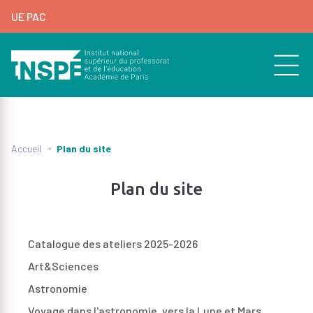
au
UE PAC
contenu
principal
d'Ariane
de
page
Plan du site
Accueil
Plan du site
Catalogue des ateliers 2025-2026
Art&Sciences
Astronomie
Voyage dans l'astronomie, vers la Lune et Mars