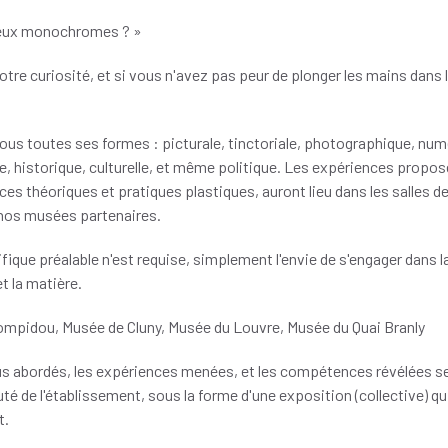
ieux monochromes ? »
tre curiosité, et si vous n'avez pas peur de plonger les mains dans la
sous toutes ses formes : picturale, tinctoriale, photographique, num
e, historique, culturelle, et même politique. Les expériences propos
s théoriques et pratiques plastiques, auront lieu dans les salles de
e nos musées partenaires.
ue préalable n'est requise, simplement l'envie de s'engager dans la
et la matière.
Pompidou, Musée de Cluny, Musée du Louvre, Musée du Quai Branly
us abordés, les expériences menées, et les compétences révélées s
é de l'établissement, sous la forme d'une exposition (collective) qu
t.