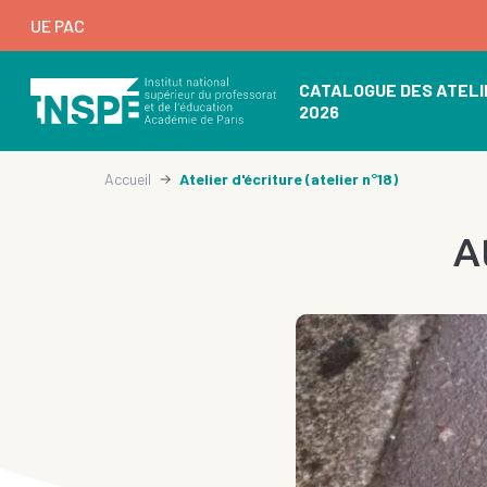
au
UE PAC
contenu
principal
d'Ariane
de
principale
CATALOGUE DES ATELI
page
2026
Accueil
Atelier d'écriture (atelier n°18)
At